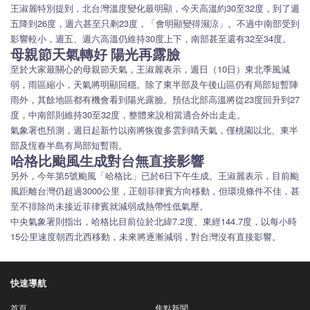
王淑麗特別提到，北台灣溫度變化最明顯，今天高溫約30至32度，到了週
五降到26度，週六甚至只剩23度，「會明顯變得濕涼」。不過中南部受到
影響較小，週五、週六高溫仍維持30度上下，南部甚至還有32至34度。
母親節天氣轉好 陽光再露臉
至於大家最關心的母親節天氣，王淑麗表示，週日（10日）東北季風減
弱，雨區縮小，天氣將明顯回穩。除了東半部及午後山區仍有局部短暫陣
雨外，其餘地區都有機會看到陽光露臉。預估北部高溫將從23度回升到27
度，中南部則維持30至32度，整體來說相當適合外出走走。
氣象署也預測，週日起新竹以南將恢復多雲到晴天氣，僅桃園以北、東半
部及恆春半島有局部短暫雨。
哈格比颱風生成對台無直接影響
另外，今年第5號颱風「哈格比」已於6日下午生成。王淑麗表示，目前颱
風距離台灣仍超過3000公里，正朝菲律賓方向移動，但環境條件不佳，甚
至不排除尚未接近菲律賓就減弱成熱帶性低氣壓。
中央氣象署則指出，哈格比目前位於北緯7.2度、東經144.7度，以每小時
15公里速度朝西北西移動，未來將逐漸減弱，對台灣沒有直接影響。
快速導航
首頁
焦點新聞