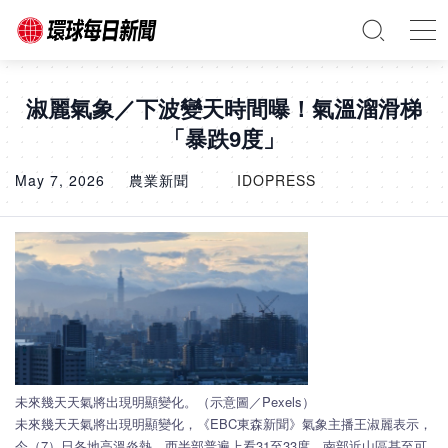
淑麗氣象／下波變天時間曝！氣溫溜滑梯
「暴跌9度」
May 7, 2026
農業新聞
IDOPRESS
未來幾天天氣將出現明顯變化。（示意圖／Pexels）
未來幾天天氣將出現明顯變化，《EBC東森新聞》氣象主播王淑麗表示，
今（7）日各地高溫炎熱，西半部普遍上看31至33度，南部近山區甚至可