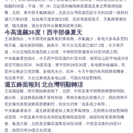
能飆到36度；不過，明（8）日起受到梅雨鋒面通過及東北季風增強影
響，北部、東半部天氣轉濕涼，尤其北台灣高溫恐從今天的32度一路跌到
週六只剩23度，短短兩天溫差接近9度。至於母親節當天，天氣將逐漸回
穩、陽光露臉，適合安排外出聚餐與踏青活動。
今高溫飆36度！西半部像夏天
王淑麗指出，今天環境吹偏東風到東南風，水氣偏少，各地大多為多雲到
晴天氣，陽光相當明顯。她表示，昨天台北高溫已達27.2度，今天再升
溫，大台北地區高溫恐衝上32度，中南部則普遍落在33至35度之間。
中央氣象署也指出，今天西半部高溫約31至33度，南部近山區平地或河谷
甚至可能出現35、36度高溫；東半部約29至30度，各地紫外線偏強，民
眾外出務必注意防曬、多補充水分。此外，今天午後仍有局部降雨機會，
包括東半部、大台北東側及各地山區，可能出現短暫陣雨。
週五鋒面報到 北台灣明顯轉涼
王淑麗提醒，明天開始鋒面南下，北部、中部及東半部降雨將變得明顯。
她分析，這波鋒面結構不算特別強，華南水氣也比前幾天少，因此雨勢不
至於像先前那波鋒面那麼劇烈，但全台仍會「或多或少有雨」。
中央氣象署表示，週五鋒面通過加上東北季風增強，北部將出現短暫陣雨
或雷雨，中部及東半部也有局部短暫陣雨或雷雨，南部則有零星降雨機
會。氣溫方面，北部及宜蘭高溫降至26至28度，中部及花東約29至31
度，南部仍有34度左右高溫。