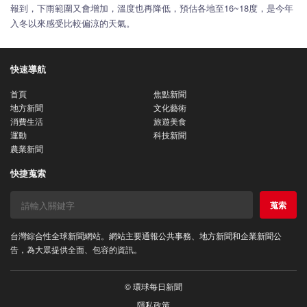
報到，下雨範圍又會增加，溫度也再降低，預估各地至16~18度，是今年
入冬以來感受比較偏涼的天氣。
快速導航
首頁
焦點新聞
地方新聞
文化藝術
消費生活
旅遊美食
運動
科技新聞
農業新聞
快捷蒐索
蒐索
台灣綜合性全球新聞網站。網站主要通報公共事務、地方新聞和企業新聞公
告，為大眾提供全面、包容的資訊。
© 環球每日新聞
隱私政策