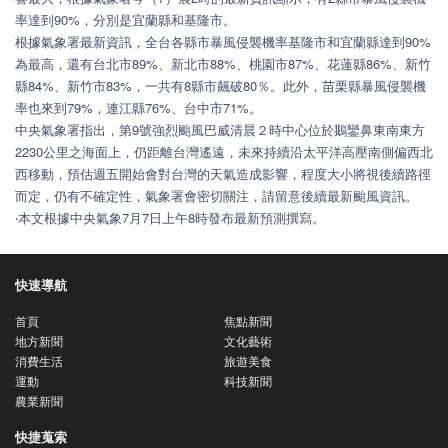
率達到90%，分別是宜蘭縣和基隆市。
根據氣象署最新資訊，全台各縣市暴風侵襲機率基隆市和宜蘭縣達到90%
為最高，還有台北市89%、新北市88%、桃園市87%、花蓮縣86%、新竹
縣84%、新竹市83%，一共有8縣市飆破80％。此外，苗栗縣暴風侵襲機
率也來到79%，連江縣76%、台中市71%。
中央氣象署指出，第9號強烈颱風巴威清晨２時中心位於鵝鑾鼻東南東方
2230公里之海面上，仍距離台灣遙遠，未來持續沿太平洋高壓南側偏西北
西移動，預估週五開始會對台灣的天氣造成影響，程度大小將視後續路徑
而定，仍有不確定性，氣象署會密切關注，請留意後續最新颱風資訊。
‧本文根據中央氣象7月7日上午8時發布最新預測撰寫。
快速導航
首頁
焦點新聞
地方新聞
文化藝術
消費生活
旅遊美食
運動
科技新聞
農業新聞
快捷蒐索