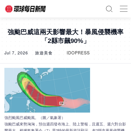
強颱巴威這兩天影響最大！暴風侵襲機率
「2縣市飆90%」
Jul 7, 2026
旅遊美食
IDOPRESS
強烈颱風巴威颱風。（圖／氣象署）
強颱巴威來勢洶洶，預估週四發布海上、陸上警報，且週五、週六對台影
響最大，根據氣象署今（7）晨2時的最新資訊顯示，有2縣市暴風侵襲機