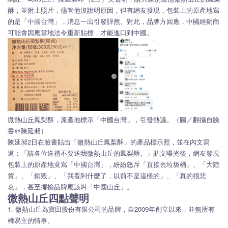
酥，並附上照片，儘管他沒說明原因，但有網友發現，包裝上的原產地寫
的是「中國台灣」，消息一出引發譁然。對此，品牌方回應，中國經銷商
可能會因應當地法令重新貼標，才能進口到中國。
微熱山丘鳳梨酥，原產地標示「中國台灣」，引發熱議。（圖／翻攝自臉
書＠陳延昶）
陳延昶2日在臉書貼出「微熱山丘鳳梨酥」的產品標示照，並在內文寫
道：「請各位送禮不要送我微熱山丘的鳳梨酥。」貼文曝光後，網友發現
包裝上的原產地竟寫「中國台灣」，紛紛怒斥「直接丟垃圾桶」、「大陸
貨」、「銷毀」、「我看到什麼了，以前不是這樣的」、「真的很悲
哀」，甚至揶揄品牌應該叫「中國山丘」。
微熱山丘四點聲明
1. 微熱山丘為寶田股份有限公司的品牌，自2009年創立以來，並無所有
權易主的情事。