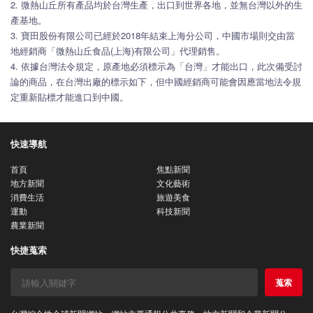
2. 微熱山丘所有產品均於台灣生產，出口到世界各地，並無台灣以外的生
產基地。
3. 寶田股份有限公司已經於2018年結束上海分公司，中國市場則交由當
地經銷商「微熱山丘食品(上海)有限公司」代理銷售。
4. 依據台灣法令規定，原產地必須標示為「台灣」才能出口，此次備受討
論的商品，在台灣出廠的標示如下，但中國經銷商可能會因應當地法令規
定重新貼標才能進口到中國。
快速導航
首頁
焦點新聞
地方新聞
文化藝術
消費生活
旅遊美食
運動
科技新聞
農業新聞
快捷蒐索
蒐索