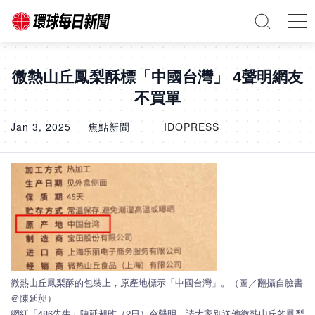
微熱山丘鳳梨酥標「中國台灣」 4聲明網友
不買單
Jan 3, 2025
焦點新聞
IDOPRESS
微熱山丘鳳梨酥的包裝上，原產地標示「中國台灣」。（圖／翻攝自臉書
＠陳延昶）
網紅「486先生」陳延昶昨（2日）突聲明，請大家別送他微熱山丘的鳳梨