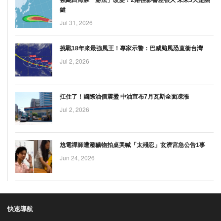
鍵
Jul 31, 2026
挑戰18年來最強風王！專家示警：巴威颱風恐直衝台灣
Jul 2, 2026
扛住了！國際油價震盪 中油宣布7月瓦斯全面凍漲
Jul 2, 2026
尬電禪師遭潑穢物拍桌哭喊「太殘忍」玄濟宮急公告1事
Jun 24, 2026
快速導航