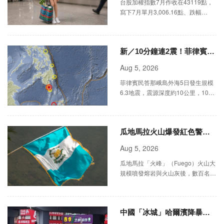
台股加權指數7月作收在43119點，
寫下7月單月3,006.16點、跌幅
6.52%的慘淡紀錄。據證交所統計，
國民ETF之一的0050高居外資7月賣
超ETF冠軍。
新／10分鐘連2震！菲律賓外
海規模6.3、5.2地震
Aug 5, 2026
菲律賓民答那峨島外海5日發生規模
6.3地震，震源深度約10公里，10分
鐘後再傳規模5.2餘震，目前當局未
發布海嘯警報。
瓜地馬拉火山爆發紅色警戒
數百人撤離家園
Aug 5, 2026
瓜地馬拉「火峰」（Fuego）火山大
規模噴發熔岩與火山灰後，數百名住
在山坡上的居民今天紛紛撤離家園。
中國「冰城」哈爾濱降暴雨