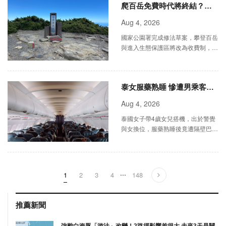
爬百岳免費時代將終結？未
來做1行為 最高恐罰200萬
Aug 4, 2026
國家公園署完成修法草案，攀登百岳
與進入生態保護區將改為收費制，最
快明年上路。草案同時提高違規罰
則，於保護區內焚燬草木最高可重罰
200萬元並判刑3年。
泰女服藥熟睡 慘遭男乘客伸
狼爪！衣物留下濕熱痕跡
Aug 4, 2026
泰國女子帶4歲女兒搭機，出於警覺
與女換位，服藥熟睡後竟遭隔壁巴基
斯坦籍男猥褻，嫌犯機上痛哭下跪求
饒，女堅持提告，警方降落後登機逮
人。
...
1
2
3
4
148
推薦新聞
強颱白海豚「游法」改變！2路徑影響差很大 未來3天是關