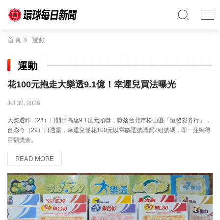
首頁
運動
運動
花100元抱走大樂透9.1億！幸運兒買法曝光
Jul 30, 2026
大樂透昨（28）日開出高達9.1億元頭獎，獎落台北市松山區「恆發彩券行」，
台彩今（29）日透露，幸運兒僅花100元以電腦選號購買2組號碼，即一注獨得
巨額獎金。
READ MORE