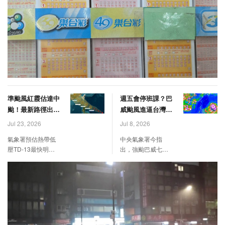
準颱風紅霞估達中
週五會停班課？巴
颱！最新路徑出爐
威颱風進逼台灣
生成就發海警
風雨最劇時刻曝
Jul 23, 2026
Jul 8, 2026
氣象署預估熱帶低
中央氣象署今指
壓TD-13最快明天
出，強颱巴威七日
升格為紅霞颱風，
位於台灣東南方海
週五、週六將最靠
面並持續逼近，因
近台灣，有氣象粉
路徑偏南不排除登
專預估，颱風生成
陸，預計週四晚起
後就會發布海警，
發布陸警，週五、
強度估計達到輕颱
週六全台防豪雨。
上限至中颱。