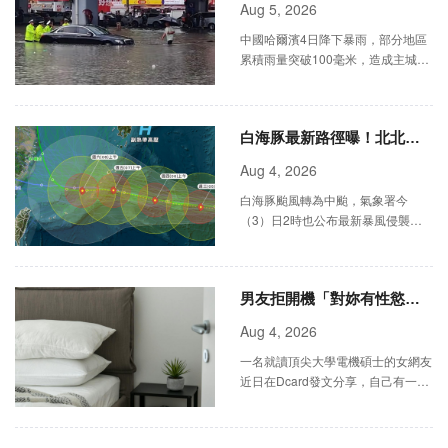
中央大街淹成河
Aug 5, 2026
中國哈爾濱4日降下暴雨，部分地區
累積雨量突破100毫米，造成主城區
嚴重積水，中央大街淹成河流，商店
進水、交通受阻，不少民眾仍苦中作
樂，以槳板代步逛街。
白海豚最新路徑曝！北北基
桃宜暴風侵襲率破3成
Aug 4, 2026
白海豚颱風轉為中颱，氣象署今
（3）日2時也公布最新暴風侵襲機
率，北北基桃宜都破3成，民間氣象
粉專也提醒，目前週五、週六通過日
本後的路徑仍有嚴重分歧。
男友拒開機「對妳有性慾是
侵犯」極品女友崩潰了
Aug 4, 2026
一名就讀頂尖大學電機碩士的女網友
近日在Dcard發文分享，自己有一位
「對她好到無可挑剔」的男友，不僅
包辦家務、情緒穩定，還全力支持她
追求學業與事業。