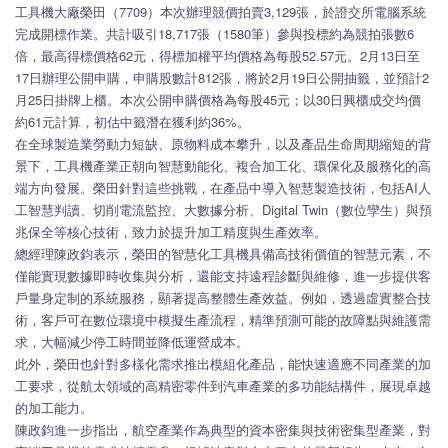
工具機大廠榮田（7709）本次辦理競價拍賣3,129張，於證交所電腦系統
完成開標作業。共計吸引18,717張（1580筆）參與投標約為競拍張數6
倍，最高得標價格62元，得標加權平均價格為每股52.57元。2月13日至
17日辦理公開申購，申購股數計812張，將於2月19日公開抽籤，並預計2
月25日掛牌上櫃。本次公開申購價格為每股45元；以30日興櫃成交均價
約61元計算，初估中籤潛在獲利約36%。
在全球製造業勞動力短缺、原物料成本攀升，以及產品生命周期縮短的背
景下，工具機產業正朝向智慧動能化、複合加工化、環保化及服務化的高
端方向發展。榮田針對這些挑戰，在產品中導入智慧製造技術，包括AI人
工智慧判讀、切削電流監控、大數據分析、Digital Twin（數位孿生）與預
兆保全等核心技術，致力於提升加工精度與生產效率。
總經理陳政鈞表示，榮田的智慧化工具機具備高技術價值的智慧元素，不
僅能實現數據即時收集與分析，還能支持遠程診斷與維修，進一步提供客
戶量身定制的系統服務，顯著提高整體生產效益。例如，透過虛實整合技
術，客戶可在數位環境中模擬生產流程，精準預測可能的故障點與維護需
求，大幅減少停工時間並降低運營成本。
此外，榮田也針對多樣化需求推出模組化產品，能快速適應不同產業的加
工要求，從航太領域的高精密零件到汽車產業的多功能結構件，展現卓越
的加工能力。
陳政鈞進一步指出，航空產業作為典型的資本密集與技術密集型產業，對