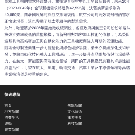
高端工具機的需求持續攀升。根據波音與空中巴士的最新報告，未來20年
（2023-2042年）全球新機需求將達到42,595架，汰舊換新需求則為
40,850架。隨著國境解封與航空旅遊復甦，航空公司對高效能飛機的需求
正快速增長，這也帶動了航太零組件的製造需求。
此外，歐盟將於2026年開始徵收碳關稅，各國政府與航空公司紛紛加速汰
換燃油效率較低的舊型飛機，而新飛機對精密加工技術的依賴，可為榮田
這類具備高精密加工與自動化能力的工具機廠商注入可期的營運動能。
隨著全球製造業進一步向智慧化與綠色經濟靠攏，榮田亦持續深化技術研
發，並將自動化技術融入工具機設計，進一步提升產品附加值與市場競爭
力。在航太、新能源與高端製造領域，榮田的工具機產品憑藉其卓越性能
與靈活性，可望在航太、風電、軌道交通、汽車工業及半導體領域等高端
產業扮演舉足輕重的角色。
快速導航
首頁
焦點新聞
地方新聞
文化藝術
消費生活
旅遊美食
運動
科技新聞
農業新聞