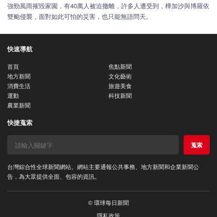
強勁風雨摧毀家園，有40萬人被迫撤離，許多人遭受到，樺加沙與博羅依
雙颱侵襲，面對如此可怕的災害，也只能無語問天。
快速導航
首頁
焦點新聞
地方新聞
文化藝術
消費生活
旅遊美食
運動
科技新聞
農業新聞
快捷蒐索
蒐索
台灣綜合性全球新聞網站。網站主要通報公共事務、地方新聞和企業新聞公
告，為大眾提供全面、包容的資訊。
© 環球每日新聞
隱私政策