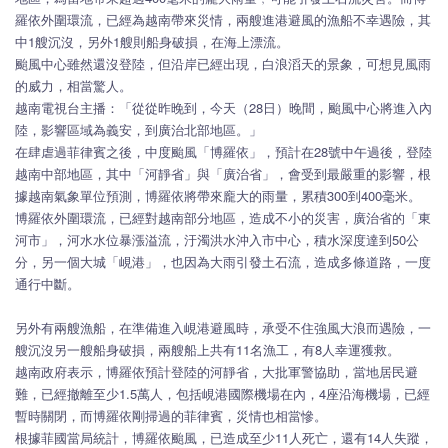
羅依外圍環流，已經為越南帶來災情，兩艘進港避風的漁船不幸遇險，其
中1艘沉沒，另外1艘則船身破損，在海上漂流。
颱風中心雖然還沒登陸，但沿岸已經出現，白浪滔天的景象，可想見風雨
的威力，相當驚人。
越南電視台主播：「從從昨晚到，今天（28日）晚間，颱風中心將進入內
陸，影響區域為義安，到廣治北部地區。」
在肆虐過菲律賓之後，中度颱風「博羅依」，預計在28號中午過後，登陸
越南中部地區，其中「河靜省」與「廣治省」，會受到最嚴重的影響，根
據越南氣象單位預測，博羅依將帶來龐大的雨量，累積300到400毫米。
博羅依外圍環流，已經對越南部分地區，造成不小的災害，廣治省的「東
河市」，河水水位暴漲溢流，汙濁洪水沖入市中心，積水深度達到50公
分，另一個大城「峴港」，也因為大雨引發土石流，造成多條道路，一度
通行中斷。
另外有兩艘漁船，在準備進入峴港避風時，承受不住強風大浪而遇險，一
艘沉沒另一艘船身破損，兩艘船上共有11名漁工，有8人幸運獲救。
越南政府表示，博羅依預計登陸的河靜省，大批軍警協助，當地居民避
難，已經撤離至少1.5萬人，包括峴港國際機場在內，4座沿海機場，已經
暫時關閉，而博羅依剛掃過的菲律賓，災情也相當慘。
根據菲國當局統計，博羅依颱風，已造成至少11人死亡，還有14人失蹤，