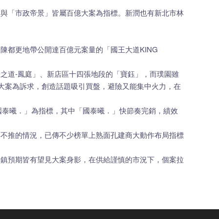
」與「市政帝景」皆屬百億大案為指標。新潤也有新北市林
都更地帶公開達百億元案量的「國王大道KING
之道-鳳庭」、新店區十四張地段的「寶鈺」，而璞園雖
推大案為訴求，創造話題吸引買盤，避險又能集中火力，在
「國泰曦．」為指標，其中「國泰曦．」快節奏完銷，績效
得不推的情況，已傳不少榜單上熟面孔建商大動作布局指標
東鎮預期皆有望見大案身影，在供給謹慎的市況下，個案拉