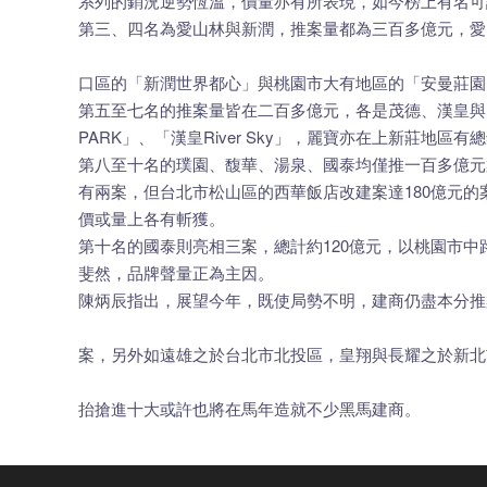
系列的銷況逆勢恆溫，價量亦有所表現，如今榜上有名可
第三、四名為愛山林與新潤，推案量都為三百多億元，愛
口區的「新潤世界都心」與桃園市大有地區的「安曼莊園
第五至七名的推案量皆在二百多億元，各是茂德、漢皇與
PARK」、「漢皇River Sky」，麗寶亦在上新莊地
第八至十名的璞園、馥華、湯泉、國泰均僅推一百多億元
有兩案，但台北市松山區的西華飯店改建案達180億元
價或量上各有斬獲。
第十名的國泰則亮相三案，總計約120億元，以桃園市中
斐然，品牌聲量正為主因。
陳炳辰指出，展望今年，既使局勢不明，建商仍盡本分推
案，另外如遠雄之於台北市北投區，皇翔與長耀之於新北
抬搶進十大或許也將在馬年造就不少黑馬建商。