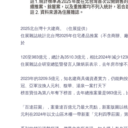
2025北台灣十大建商。（住展提供）
住展雜誌統計北台灣2025年住宅產品推案（不含商辦
於
120至983億元，總計為3510.3億元，相比2024年減少12
住展雜誌企研室總監暨發言人陳炳辰表示，去年房市慘不
2023年的3209.5億元，知名建商具備資產實力，
冠、亞軍沒換人元利、馥華、湯泉一案打天下
榜首寶佳為第八年奪下榜首，去年總推案量是983億元，
「百達莊園」，案量達百億元乃最大亮點，新案版圖以桃
元利在2024年以文山區木柵一帶新案「元利四季莊園」