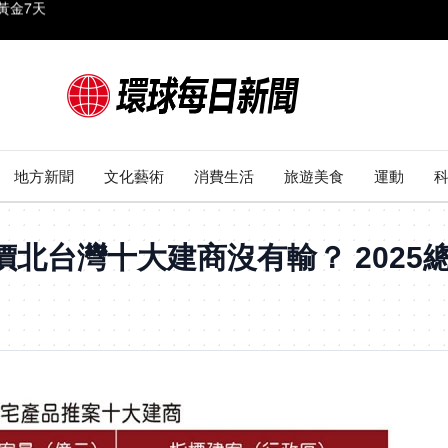
程一次看
2.43億
市破5成
10元
地方新聞
文化藝術
消費生活
旅遊美食
運動
黃金7天
北台灣十大建商沒有輸？ 2025總