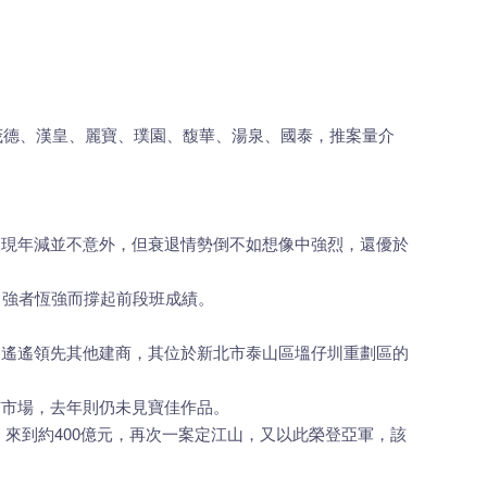
茂德、漢皇、麗寶、璞園、馥華、湯泉、國泰，推案量介
呈現年減並不意外，但衰退情勢倒不如想像中強烈，還優於
趣，強者恆強而撐起前段班成績。
還是遙遙領先其他建商，其位於新北市泰山區塭仔圳重劃區的
市市場，去年則仍未見寶佳作品。
，來到約400億元，再次一案定江山，又以此榮登亞軍，該