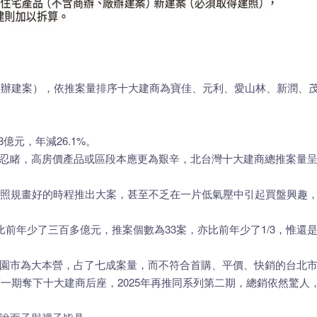
、廠辦建案），依推案量排序十大建商為寶佳、元利、愛山林、新潤、
38億元，年減26.1%。
忍睹，高房價產品或區段本應更為艱辛，北台灣十大建商總推案量
仍能夠按照規畫好的時程推出大案，甚至不乏在一片低氣壓中引起買盤興
比前年少了三百多億元，推案個數為33案，亦比前年少了1/3，惟
園市為大本營，占了七成案量，而不符合首購、平價、快銷的台北
第一期奪下十大建商后座，2025年再推同系列第二期，總銷依然驚人