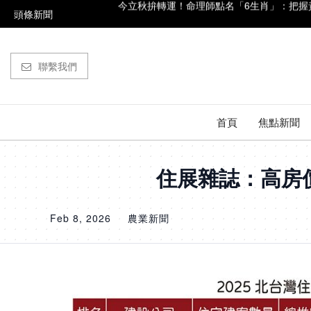
頭條新聞
台灣降雨「紫到發白」！ 白海豚豪雨轟台時
快訊／台糖開告福懋！致癌油風波害下架 估損失
聯繫我們
白海豚來了！暴風圈侵襲率升至67% 北部6縣
買飲料中200萬！8張幸運發票曝光 最低只花
首頁
焦點新聞
今立秋拚轉運！命理師點名「6生肖」：把握
住展雜誌：高房價
Feb 8, 2026
農業新聞