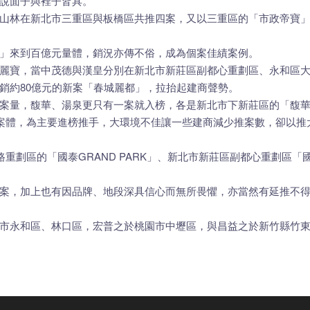
說面子與裡子皆具。
山林在新北市三重區與板橋區共推四案，又以三重區的「市政帝寶
」來到百億元量體，銷況亦傳不俗，成為個案佳績案例。
麗寶，當中茂德與漢皇分別在新北市新莊區副都心重劃區、永和區大陳
區有總銷約80億元的新案「春城麗都」，拉抬起建商聲勢。
案量，馥華、湯泉更只有一案就入榜，各是新北市下新莊區的「馥華
的案體，為主要進榜推手，大環境不佳讓一些建商減少推案數，卻以
路重劃區的「國泰GRAND PARK」、新北市新莊區副都心重劃區
案，加上也有因品牌、地段深具信心而無所畏懼，亦當然有延推不
市永和區、林口區，宏普之於桃園市中壢區，與昌益之於新竹縣竹