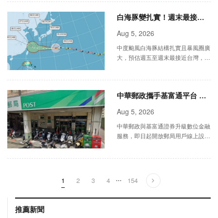
白海豚變扎實！週末最接近
台灣 首波海警警戒區曝光
Aug 5, 2026
中度颱風白海豚結構扎實且暴風圈廣
大，預估週五至週末最接近台灣，氣
象署預計首波海警將涵蓋北部及東北
部海面，迎風面降雨增多。
中華郵政攜手基富通平台 線
上買基金無須紙本作業
Aug 5, 2026
中華郵政與基富通證券升級數位金融
服務，即日起開放郵局用戶線上設定
基金款項收付帳戶，免紙本寄件及臨
櫃辦理，並可節省贖回、配息匯費，
推動普惠金融。
...
1
2
3
4
154
推薦新聞