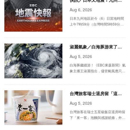
快訊／日本又地震！九州規
模5.1極淺層地震 最大震度4
Aug 6, 2026
級
日本九州地區於今（6）日當地時間
上午7時59分（台灣時間5時59分）
發生有感地震。根據日本氣象廳最新
觀測資料，本次地震震央位於熊本縣
天草與蘆北地區，震源深度僅1
淑麗氣象／白海豚游來了！
父親節中部以北防雨彈 各地
Aug 5, 2026
天氣一次看
白海豚繼續游！《EBC東森新聞》氣
象主播王淑麗指出，儘管颱風應只會
擦邊通過、結構也微微鬆散，但中心
結構依然紮實、颱風眼相當清晰，最
快週五（7日）深夜至週六（8日
台灣旅客瑞士退房留「這碗
國民泡麵」！征服五星飯店
Aug 5, 2026
員工
台灣旅客在瑞士五星級飯店退房時留
下「來一客」泡麵與感謝紙條，外國
員工試吃後大讚美味，台籍員工看到
後發文分享，引發網路熱烈討論。