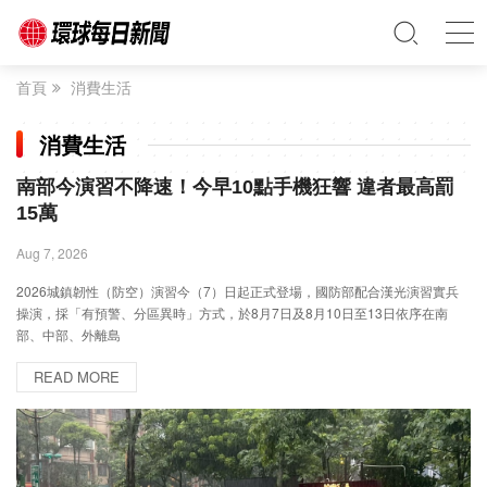
首頁
消費生活
消費生活
南部今演習不降速！今早10點手機狂響 違者最高罰
15萬
Aug 7, 2026
2026城鎮韌性（防空）演習今（7）日起正式登場，國防部配合漢光演習實兵
操演，採「有預警、分區異時」方式，於8月7日及8月10日至13日依序在南
部、中部、外離島
READ MORE