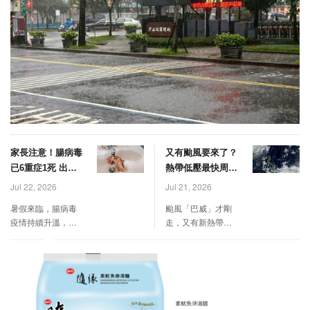
家長注意！腸病毒
又有颱風要來了？
已6重症1死 出現8
熱帶低壓最快周五
重症前兆快送醫
生成 2地率先變天
Jul 22, 2026
Jul 21, 2026
暑假來臨，腸病毒
颱風「巴威」才剛
疫情持續升溫，疾
走，又有新熱帶系
管署提醒夏令營、
統開始發展。中央
安親班等群聚場所
氣象署表示，關島
感染風險增加。今
至菲律賓東方海面
年累計6例重症、1
的熱帶擾動未來幾
例死亡，呼籲家長
天將持續整合，最
落實手部衛生，留
快本周五（25日）