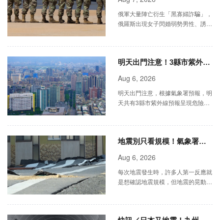
俄軍大量陣亡衍生「黑寡婦詐騙」，
俄羅斯出現女子閃婚弱勢男性、誘導
參軍，待對方戰死後獨吞撫卹金與遺
產的案例，甚至傳出護士連續閃婚重
傷士兵，引發社會爭議。
明天出門注意！3縣市紫外線
達「危險級」
Aug 6, 2026
明天出門注意，根據氣象署預報，明
天共有3縣市紫外線預報呈現危險
級，提醒民眾出門務必防曬補水，慎
防中暑。
地震別只看規模！氣象署揭
台灣97％是這2類 這種破壞力
Aug 6, 2026
更大
每次地震發生時，許多人第一反應就
是想確認地震規模，但地震的晃動程
度與破壞力往往不只是由規模決定。
中央氣象署就在臉書粉專「報地震」
發文指出。