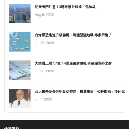
明天出門注意！3縣市紫外線達「危險級」
Aug 6, 2026
白海豚恐迅速升級強颱！可能登陸地曝 專家示警了
Jul 28, 2026
大樂透上看7.7億！4星座偏財運旺 有望迎意外之財
Jul 20, 2026
台大醫學院長吳明賢仍昏迷！爆遭董娘「公杯勸酒」後休克
Jul 7, 2026
快速導航