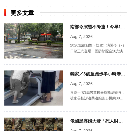
更多文章
南部今演習不降速！今早10
點手機狂響 違者最高罰15萬
Aug 7, 2026
2026城鎮韌性（防空）演習今（7）
日起正式登場，國防部配合漢光演習
實兵操演，採「有預警、分區異時」
方式，於8月7日及8月10日至13日依
序在南部、中部、外離島
獨家／3歲童跑步半小時涉
虐？醫院：職能治療一部分
Aug 7, 2026
嘉義一名3歲男童接受職能治療時，
被家長控訴邊哭邊跑跑步機約30分
鐘，質疑治療方式不當。院方表示訓
練有助穩定情緒，並稱家長事前知情
同意。
俄國黑寡婦大發「死人財」
騙弱勢男性上前線
Aug 7, 2026