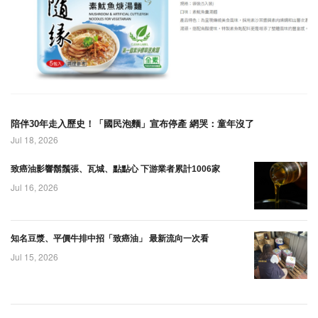
意幼童重症警訊。
前後有機會發展為
熱帶性低氣壓。
陪伴30年走入歷史！「國民泡麵」宣布停產 網哭：童年沒了
Jul 18, 2026
致癌油影響鬍鬚張、瓦城、點點心 下游業者累計1006家
Jul 16, 2026
知名豆漿、平價牛排中招「致癌油」 最新流向一次看
Jul 15, 2026