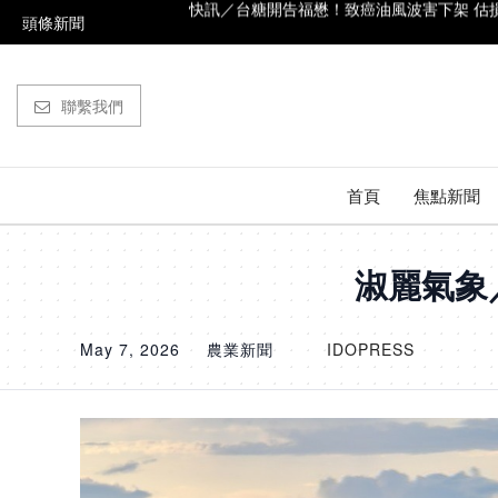
頭條新聞
白海豚來了！暴風圈侵襲率升至67% 北部6縣
買飲料中200萬！8張幸運發票曝光 最低只花
聯繫我們
花60元加油抱回千萬！5-6月千萬發票名單曝
強颱白海豚不轉彎！路徑「一路向西」這時
首頁
焦點新聞
快訊／台糖開告福懋！致癌油風波害下架 估損失
淑麗氣象
May 7, 2026
農業新聞
IDOPRESS