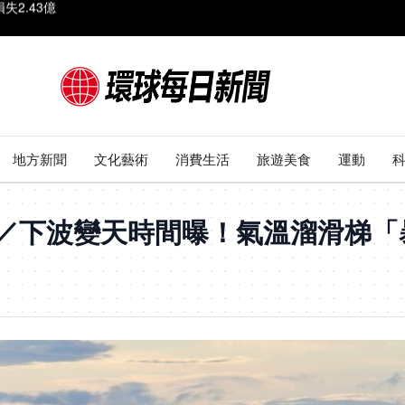
市破5成
10元
光
最靠近台灣
地方新聞
文化藝術
消費生活
旅遊美食
運動
2.43億
／下波變天時間曝！氣溫溜滑梯「