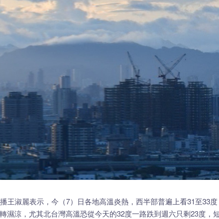
播王淑麗表示，今（7）日各地高溫炎熱，西半部普遍上看31至33度
轉濕涼，尤其北台灣高溫恐從今天的32度一路跌到週六只剩23度，