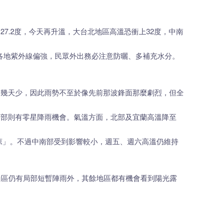
.2度，今天再升溫，大台北地區高溫恐衝上32度，中南
度，各地紫外線偏強，民眾外出務必注意防曬、多補充水分。
前幾天少，因此雨勢不至於像先前那波鋒面那麼劇烈，但全
南部則有零星降雨機會。氣溫方面，北部及宜蘭高溫降至
濕涼」。不過中南部受到影響較小，週五、週六高溫仍維持
山區仍有局部短暫陣雨外，其餘地區都有機會看到陽光露