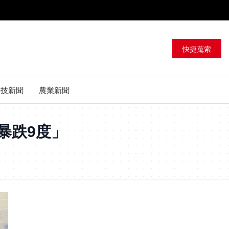
快捷蒐索
科技新聞
農業新聞
暴跌9度」