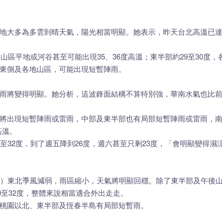
大多為多雲到晴天氣，陽光相當明顯。她表示，昨天台北高溫已達27
近山區平地或河谷甚至可能出現35、36度高溫；東半部約29至30
東側及各地山區，可能出現短暫陣雨。
雨將變得明顯。她分析，這波鋒面結構不算特別強，華南水氣也比
將出現短暫陣雨或雷雨，中部及東半部也有局部短暫陣雨或雷雨，
高溫。
至32度，到了週五降到26度，週六甚至只剩23度，「會明顯變得
日）東北季風減弱，雨區縮小，天氣將明顯回穩。除了東半部及午後
0至32度，整體來說相當適合外出走走。
桃園以北、東半部及恆春半島有局部短暫雨。