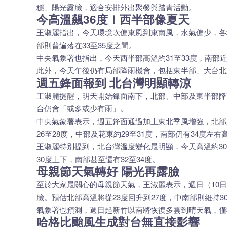
穩、陽光露臉，適合安排外出聚餐與踏青活動。
今高溫飆36度！西半部像夏天
王淑麗指出，今天環境吹偏東風到東南風，水氣偏少，各地
部則普遍落在33至35度之間。
中央氣象署也指出，今天西半部高溫約31至33度，南部
此外，今天午後仍有局部降雨機會，包括東半部、大台北
週五鋒面報到 北台灣明顯轉涼
王淑麗提醒，明天開始鋒面南下，北部、中部及東半部降
台仍會「或多或少有雨」。
中央氣象署表示，週五鋒面通過加上東北季風增強，北部
26至28度，中部及花東約29至31度，南部仍有34度左右
王淑麗特別提到，北台灣溫度變化最明顯，今天高溫約30
30度上下，南部甚至還有32至34度。
母親節天氣轉好 陽光再露臉
至於大家最關心的母親節天氣，王淑麗表示，週日（10
臉。預估北部高溫將從23度回升到27度，中南部則維持3
氣象署也預測，週日起新竹以南將恢復多雲到晴天氣，僅
哈格比颱風生成對台無直接影響