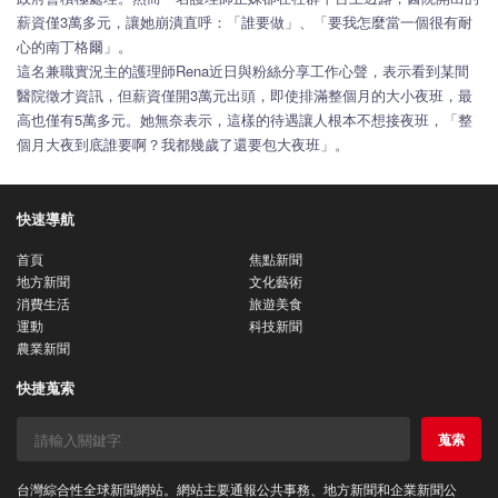
薪資僅3萬多元，讓她崩潰直呼：「誰要做」、「要我怎麼當一個很有耐
心的南丁格爾」。
這名兼職實況主的護理師Rena近日與粉絲分享工作心聲，表示看到某間
醫院徵才資訊，但薪資僅開3萬元出頭，即使排滿整個月的大小夜班，最
高也僅有5萬多元。她無奈表示，這樣的待遇讓人根本不想接夜班，「整
個月大夜到底誰要啊？我都幾歲了還要包大夜班」。
快速導航
首頁
焦點新聞
地方新聞
文化藝術
消費生活
旅遊美食
運動
科技新聞
農業新聞
快捷蒐索
蒐索
台灣綜合性全球新聞網站。網站主要通報公共事務、地方新聞和企業新聞公