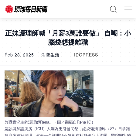
正妹護理師喊「月薪3萬誰要做」 自嘲：小
腦袋想提離職
Feb 28, 2025
消費生活
IDOPRESS
兼職實況主的護理師Rena。（圖／翻攝自Rena IG）
急診與加護病房（ICU）人滿為患引發民怨，總統賴清德昨（27）日承諾
政府會積極處理。然而一名護理師正妹卻在社群平台上透露，醫院開出的