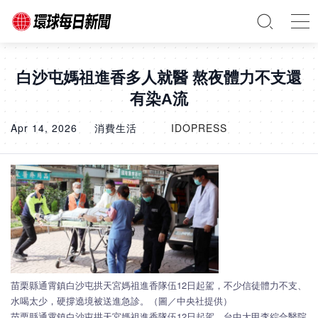
白沙屯媽祖進香多人就醫 熬夜體力不支還
有染A流
Apr 14, 2026
消費生活
IDOPRESS
苗栗縣通霄鎮白沙屯拱天宮媽祖進香隊伍12日起駕，不少信徒體力不支、
水喝太少，硬撐遶境被送進急診。（圖／中央社提供）
苗栗縣通霄鎮白沙屯拱天宮媽祖進香隊伍12日起駕。台中大甲李綜合醫院