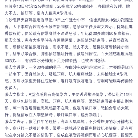
急診室13日收治12名香燈腳，20多歲至50多歲都有，多因熬夜沒睡、體
力不支、抽筋等，還有人罹患A型流感。
白沙屯拱天宮媽祖進香隊伍13日上午進台中市，信徒風靡女神魅力跟隨進
香。大甲李綜合醫院今天發布新聞稿，急診室主任張宏文表示，從媽祖進
香啟程前，便陸續有信眾身體不適送急診，年紀從20多歲到50多歲都有。
張宏文說，患者大多平時沒有運動習慣，為跟隨媽祖進香，熬夜整夜沒
睡，鑾轎起駕後跟著行走，睡眠不足、體力不支，硬撐跟著鑾轎徒步南
下，結果頭暈昏厥、腳部抽筋無法行走，被送到醫院。白天體感溫度高達
30度以上，有信眾水分補充不足身體發熱，也被送到急診。
張宏文透露，一名30多歲的男子，在白沙屯媽祖起駕當天，本要跟著隊伍
一起南下，因身體無力、發燒頭痛、肌肉痠痛就醫，未料檢驗出A型流
感，因病狀嚴重安排住院治療，還好沒有跟著進香，否則可能病毒傳染給
更多人。
張宏文指出，A型流感具有高傳染力，主要透過飛沫傳染，潛伏期約1到4
天，症狀包括咳嗽、高燒、頭痛、肌肉痠痛等。因媽祖進香從中部走到南
部，萬一有香燈腳罹患流感卻不在意，也沒有戴口罩，恐怕會引起大流
行，提醒信眾在人潮壅擠時，最好戴口罩，也要勤洗手。
張宏文表示，依照往年的經驗，高溫天氣遶境，不少香燈腳的水分補充太
少，症狀輕一點引起中暑，嚴重一點就甚至會罹患橫紋肌溶解症，還有可
能在水分補充不足的情形下，造成血液變得濃稠而引起心肌梗塞，提醒民