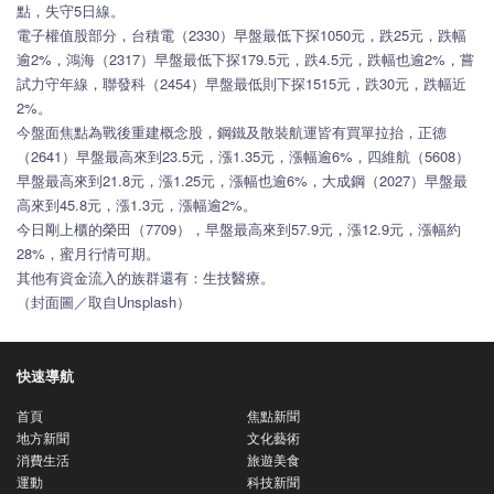
點，失守5日線。
電子權值股部分，台積電（2330）早盤最低下探1050元，跌25元，跌幅
逾2%，鴻海（2317）早盤最低下探179.5元，跌4.5元，跌幅也逾2%，嘗
試力守年線，聯發科（2454）早盤最低則下探1515元，跌30元，跌幅近
2%。
今盤面焦點為戰後重建概念股，鋼鐵及散裝航運皆有買單拉抬，正德
（2641）早盤最高來到23.5元，漲1.35元，漲幅逾6%，四維航（5608）
早盤最高來到21.8元，漲1.25元，漲幅也逾6%，大成鋼（2027）早盤最
高來到45.8元，漲1.3元，漲幅逾2%。
今日剛上櫃的榮田（7709），早盤最高來到57.9元，漲12.9元，漲幅約
28%，蜜月行情可期。
其他有資金流入的族群還有：生技醫療。
（封面圖／取自Unsplash）
快速導航
首頁
焦點新聞
地方新聞
文化藝術
消費生活
旅遊美食
運動
科技新聞