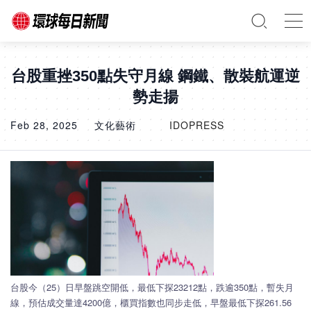
台股重挫350點失守月線 鋼鐵、散裝航運逆
勢走揚
Feb 28, 2025
文化藝術
IDOPRESS
台股今（25）日早盤跳空開低，最低下探23212點，跌逾350點，暫失月
線，預估成交量達4200億，櫃買指數也同步走低，早盤最低下探261.56