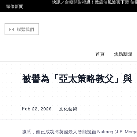
頭條新聞
白海豚來了！暴風圈侵襲率升至67% 北部6縣
買飲料中200萬！8張幸運發票曝光 最低只花
聯繫我們
花60元加油抱回千萬！5-6月千萬發票名單曝
強颱白海豚不轉彎！路徑「一路向西」這時
首頁
焦點新聞
快訊／台糖開告福懋！致癌油風波害下架 估損失
被譽為「亞太策略教父」與
Feb 22, 2026
文化藝術
據悉，他已成功將英國最大智能投顧 Nutmeg (J.P. Mor