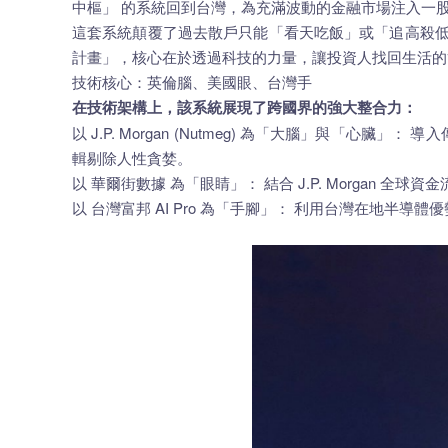
中樞」 的系統回到台灣，為充滿波動的金融市場注入一
這套系統顛覆了過去散戶只能「看天吃飯」或「追高殺低
計畫」，核心在於透過科技的力量，讓投資人找回生活的
技術核心：英倫腦、美國眼、台灣手
在技術架構上，該系統展現了跨國界的強大整合力：
以 J.P. Morgan (Nutmeg) 為「大腦」與「心
輯剔除人性貪婪。
以 華爾街數據 為「眼睛」： 結合 J.P. Morgan 
以 台灣富邦 AI Pro 為「手腳」： 利用台灣在地半導體優