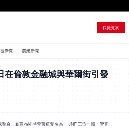
快捷蒐索
科技新聞
農業新聞
日在倫敦金融城與華爾街引發
的交易通道完成整合，並宣布即將帶著這套名為 「JNF 三位一體・智算