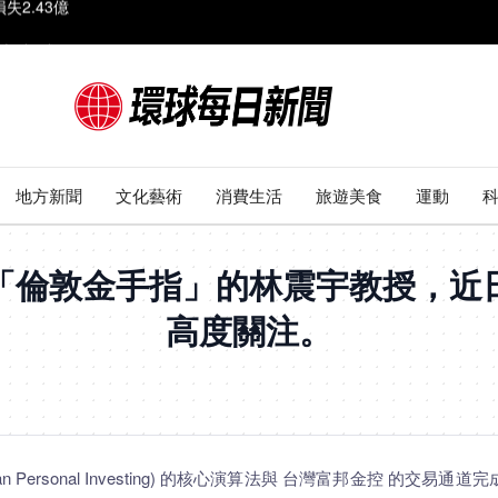
市破5成
10元
光
最靠近台灣
地方新聞
文化藝術
消費生活
旅遊美食
運動
2.43億
「倫敦金手指」的林震宇教授，近
高度關注。
gan Personal Investing) 的核心演算法與 台灣富邦金控 