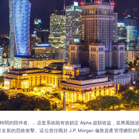
間的陪伴者。」這套系統能有效鎖定 Alpha 超額收益，並將風
新的思維衝擊。這位曾任職於 J.P. Morgan 倫敦資產管理總