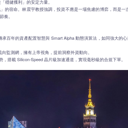
股「穩健獲利」的安定力量。
」的宿命。林震宇教授強調，投資不應是一場焦慮的博弈，而是一次讓
節奏。
臟」： 導入傳承百年的資產配置智慧與 Smart Alpha 動態演算法
全球資金流向監測網，擁有上帝視角，提前洞察外資動向。
勢，搭載 Silicon-Speed 晶片級加速通道，實現毫秒級的合規下單。