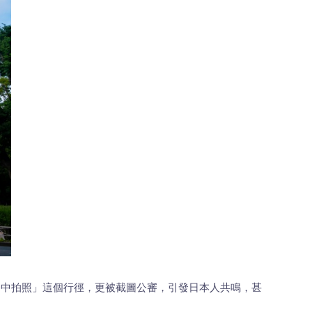
路中拍照」這個行徑，更被截圖公審，引發日本人共鳴，甚