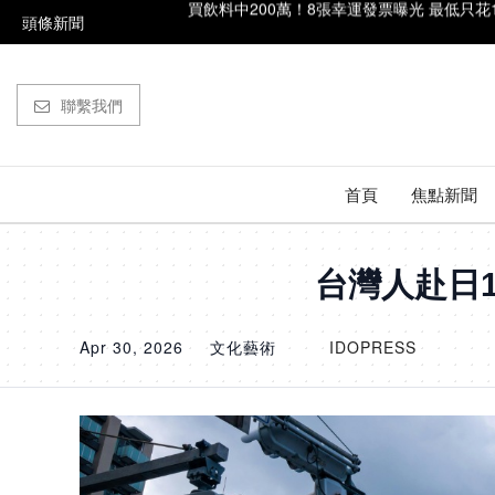
頭條新聞
花60元加油抱回千萬！5-6月千萬發票名單曝
強颱白海豚不轉彎！路徑「一路向西」這時
聯繫我們
地牛翻身！0:58 臺東發生規模4.7地震
台中皮膚科名醫證實離世！診所慟發公告：
首頁
焦點新聞
買飲料中200萬！8張幸運發票曝光 最低只花
台灣人赴日
Apr 30, 2026
文化藝術
IDOPRESS