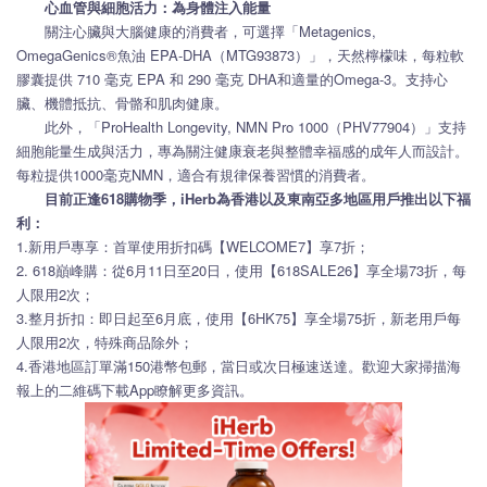
心血管與細胞活力：為身體注入能量
關注心臟與大腦健康的消費者，可選擇「Metagenics,
OmegaGenics®魚油 EPA-DHA（MTG93873）」，天然檸檬味，每粒軟
膠囊提供 710 毫克 EPA 和 290 毫克 DHA和適量的Omega-3。支持心
臟、機體抵抗、骨骼和肌肉健康。
此外，「ProHealth Longevity, NMN Pro 1000（PHV77904）」支持
細胞能量生成與活力，專為關注健康衰老與整體幸福感的成年人而設計。
每粒提供1000毫克NMN，適合有規律保養習慣的消費者。
目前正逢618購物季，iHerb為香港以及東南亞多地區用戶推出以下福
利：
1.新用戶專享：首單使用折扣碼【WELCOME7】享7折；
2. 618巔峰購：從6月11日至20日，使用【618SALE26】享全場73折，每
人限用2次；
3.整月折扣：即日起至6月底，使用【6HK75】享全場75折，新老用戶每
人限用2次，特殊商品除外；
4.香港地區訂單滿150港幣包郵，當日或次日極速送達。歡迎大家掃描海
報上的二維碼下載App瞭解更多資訊。