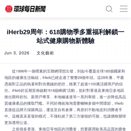
iHerb29周年：618購物季多重福利解鎖一
站式健康購物新體驗
Jun 3, 2026
文化藝術
從1996年一個樸素的互聯網理想出發，到如今覆蓋全球185個國家和
地區的健康生活樞紐，iHerb已經走過了整整29個年頭。這29年裏，平臺
憑藉對正品的執著和對供應鏈的把控，積累了超過1100萬活躍用戶的信
任。iHerb於近期宣佈啟動“618巔峰購”活動，並針對香港及東南亞多地區
推出限時折扣、新用戶專享、本地極速達等一系列舉措，進一步降低高品
質健康產品的獲取門檻。不同於傳統海淘需要輾轉多個中間環節，iHerb
直接從品牌方採購商品，運送至自有倉庫，再原封不動地送到消費者手
中。這種直采直發的模式，不僅杜絕了第三方摻假的可能，也讓價格變得
更加透明公道。
之前很多香港、東南亞等地區的消費者，想要購買歐美高品質的膳食