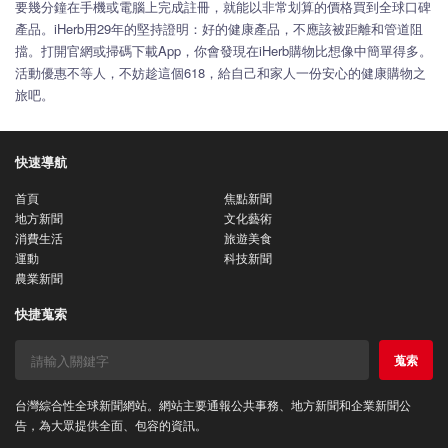
要幾分鐘在手機或電腦上完成註冊，就能以非常划算的價格買到全球口碑
產品。iHerb用29年的堅持證明：好的健康產品，不應該被距離和管道阻
擋。打開官網或掃碼下載App，你會發現在iHerb購物比想像中簡單得多。
活動優惠不等人，不妨趁這個618，給自己和家人一份安心的健康購物之
旅吧。
快速導航
首頁
焦點新聞
地方新聞
文化藝術
消費生活
旅遊美食
運動
科技新聞
農業新聞
快捷蒐索
蒐索
台灣綜合性全球新聞網站。網站主要通報公共事務、地方新聞和企業新聞公
告，為大眾提供全面、包容的資訊。