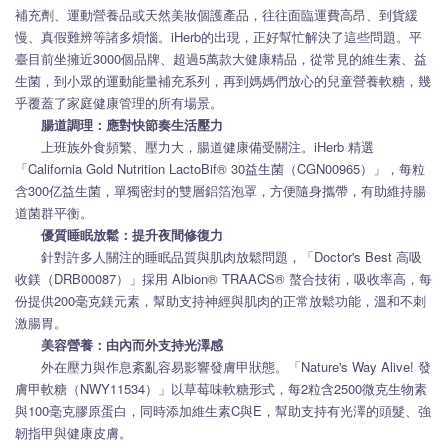
補充劑、運動營養品或天然美妝個護產品，往往面臨運費高昂、到貨緩
慢、真假難辨等諸多煩惱。iHerb的出現，正好幫忙解決了這些問題。平
臺目前坐擁近3000個品牌、超過5萬款大健康精品，從常見的維生素、益
生菌，到小眾的運動能量補充系列，再到媽媽們放心的兒童營養軟糖，幾
乎覆蓋了家庭健康管理的所有場景。
腸道調理：應對快節奏生活壓力
上班族外食頻繁、壓力大，腸道健康備受關注。iHerb 精選
「California Gold Nutrition LactoBif® 30益生菌（CGN00965）」，每粒
含300亿益生菌，單獨密封的雙層鋁箔泡罩，方便隨身攜帶，有助維持腸
道菌群平衡。
優質睡眠放鬆：提升夜間修復力
針對許多人關注的睡眠品質與肌肉放鬆問題，「Doctor's Best 高吸
收鎂（DRB00087）」採用 Albion® TRAACS® 螯合技術，吸收率高，每
份提供200毫克鎂元素，幫助支持神經與肌肉的正常放鬆功能，溫和不刺
激腸胃。
美容營養：由內而外支持光澤感
外在壓力與作息紊亂容易影響發膚甲狀態。「Nature's Way Alive! 發
膚甲軟糖（NWY11534）」以草莓味軟糖形式，每2粒含2500微克生物素
與100毫克膠原蛋白，同時添加維生素C與E，幫助支持有光澤的頭髮、強
韌指甲與健康皮膚。