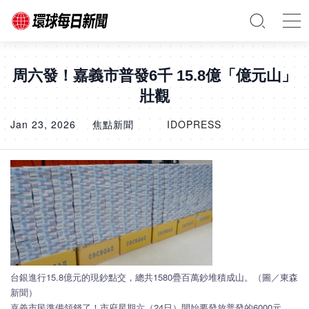
周六發！嘉義市普發6千 15.8億「億元山」
壯觀
Jan 23, 2026
焦點新聞
IDOPRESS
台銀進行15.8億元的現鈔點交，總共1580疊百萬鈔堆積成山。（圖／東森
新聞）
嘉義市民準備領錢了！市府星期六（24日）開始要發放普發的6000元，