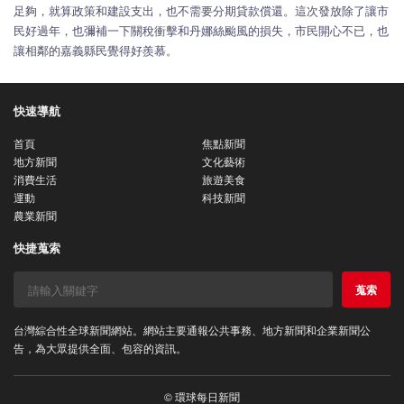
足夠，就算政策和建設支出，也不需要分期貸款償還。這次發放除了讓市
民好過年，也彌補一下關稅衝擊和丹娜絲颱風的損失，市民開心不已，也
讓相鄰的嘉義縣民覺得好羨慕。
快速導航
首頁
焦點新聞
地方新聞
文化藝術
消費生活
旅遊美食
運動
科技新聞
農業新聞
快捷蒐索
蒐索
台灣綜合性全球新聞網站。網站主要通報公共事務、地方新聞和企業新聞公
告，為大眾提供全面、包容的資訊。
© 環球每日新聞