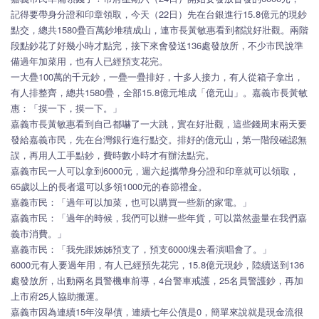
記得要帶身分證和印章領取，今天（22日）先在台銀進行15.8億元的現鈔
點交，總共1580疊百萬鈔堆積成山，連市長黃敏惠看到都說好壯觀。兩階
段點鈔花了好幾小時才點完，接下來會發送136處發放所，不少市民說準
備過年加菜用，也有人已經預支花完。
一大疊100萬的千元鈔，一疊一疊排好，十多人接力，有人從箱子拿出，
有人排整齊，總共1580疊，全部15.8億元堆成「億元山」。嘉義市長黃敏
惠：「摸一下，摸一下。」
嘉義市長黃敏惠看到自己都嚇了一大跳，實在好壯觀，這些錢周末兩天要
發給嘉義市民，先在台灣銀行進行點交。排好的億元山，第一階段確認無
誤，再用人工手點鈔，費時數小時才有辦法點完。
嘉義市民一人可以拿到6000元，週六起攜帶身分證和印章就可以領取，
65歲以上的長者還可以多領1000元的春節禮金。
嘉義市民：「過年可以加菜，也可以購買一些新的家電。」
嘉義市民：「過年的時候，我們可以辦一些年貨，可以當然盡量在我們嘉
義市消費。」
嘉義市民：「我先跟姊姊預支了，預支6000塊去看演唱會了。」
6000元有人要過年用，有人已經預先花完，15.8億元現鈔，陸續送到136
處發放所，出動兩名員警機車前導，4台警車戒護，25名員警護鈔，再加
上市府25人協助搬運。
嘉義市因為連續15年沒舉債，連續七年公債是0，簡單來說就是現金流很