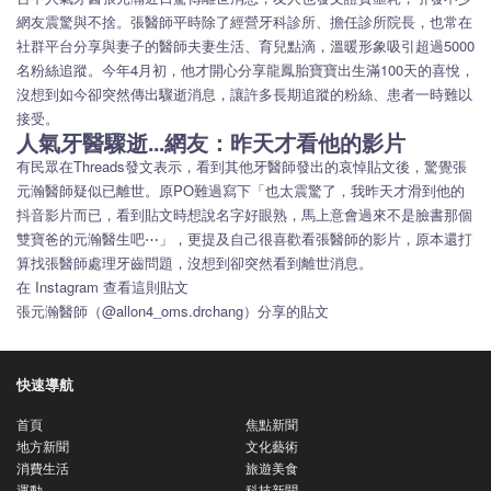
網友震驚與不捨。張醫師平時除了經營牙科診所、擔任診所院長，也常在
社群平台分享與妻子的醫師夫妻生活、育兒點滴，溫暖形象吸引超過5000
名粉絲追蹤。今年4月初，他才開心分享龍鳳胎寶寶出生滿100天的喜悅，
沒想到如今卻突然傳出驟逝消息，讓許多長期追蹤的粉絲、患者一時難以
接受。
人氣牙醫驟逝...網友：昨天才看他的影片
有民眾在Threads發文表示，看到其他牙醫師發出的哀悼貼文後，驚覺張
元瀚醫師疑似已離世。原PO難過寫下「也太震驚了，我昨天才滑到他的
抖音影片而已，看到貼文時想說名字好眼熟，馬上意會過來不是臉書那個
雙寶爸的元瀚醫生吧⋯」，更提及自己很喜歡看張醫師的影片，原本還打
算找張醫師處理牙齒問題，沒想到卻突然看到離世消息。
在 Instagram 查看這則貼文
張元瀚醫師（@allon4_oms.drchang）分享的貼文
快速導航
首頁
焦點新聞
地方新聞
文化藝術
消費生活
旅遊美食
運動
科技新聞