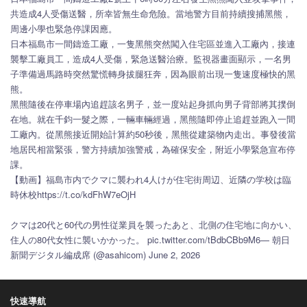
共造成4人受傷送醫，所幸皆無生命危險。當地警方目前持續搜捕黑熊，
周邊小學也緊急停課因應。
日本福島市一間鑄造工廠，一隻黑熊突然闖入住宅區並進入工廠內，接連
襲擊工廠員工，造成4人受傷，緊急送醫治療。監視器畫面顯示，一名男
子準備過馬路時突然驚慌轉身拔腿狂奔，因為眼前出現一隻速度極快的黑
熊。
黑熊隨後在停車場內追趕該名男子，並一度站起身抓向男子背部將其撲倒
在地。就在千鈞一髮之際，一輛車輛經過，黑熊隨即停止追趕並跑入一間
工廠內。從黑熊接近開始計算約50秒後，黑熊從建築物內走出。事發後當
地居民相當緊張，警方持續加強警戒，為確保安全，附近小學緊急宣布停
課。
【動画】福島市内でクマに襲われ4人けが住宅街周辺、近隣の学校は臨
時休校https://t.co/kdFhW7eOjH
クマは20代と60代の男性従業員を襲ったあと、北側の住宅地に向かい、
住人の80代女性に襲いかかった。 pic.twitter.com/tBdbCBb9M6— 朝日
新聞デジタル編成席 (@asahicom) June 2, 2026
快速導航