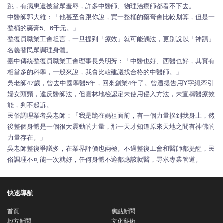
跳，有病患還被當眾羞辱，許多中醫師、物理治療師都看不下去。
中醫師郭大維：「他甚至會跟你說，買一整桶的藥膏會比較划算，但是一
整桶的藥膏5、6千元。」
整復員職業工會坦言，一旦提到「療效」就可能觸法，更別說以「神蹟」
名義替民眾調理身體。
臺中傳統整復員職業工會理事長吳明芳：「中醫也好、西醫也好，其實有
相當多的科學，一般來說，我會比較建議找合格的中醫師。」
吳老師47歲，曾去中國學醫5年，回來創業4年了。曾遭提告用Y字繩牽引
婦女頭頸，違反醫師法，但雲林地檢認定未使用侵入方法，未宣稱醫療效
能，判不起訴。
民俗調理業者吳老師：「我是跪在媽祖面前，有一個力量撲到我身上，然
後整個身體是一個很大震動的力量，那一天才知道原來天地之間有神佛的
力量存在。」
吳老師整復爭議多，在業界評價也兩極。不過整復工會和醫師都提醒，民
俗調理不可能一次就好，任何身體不適都應該就醫，尋求專業管道。
快速導航
首頁
焦點新聞
地方新聞
文化藝術