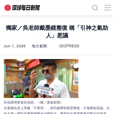
獨家／吳老師戴墨鏡整復 稱「引神之氣助
人」惹議
Jun 1, 2026
地方新聞
IDOPRESS
民俗調理業者吳老師。（圖／東森新聞）
女童躺在床上哭喊「不要用」，卻仍被壓制接受整復，引發網友熱議。台
中大里一間知名整復館曝光治療影片，畫面中女童因疼痛不斷尖叫落淚，