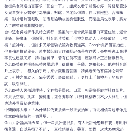
整復吳老師還出言要求「配合一下」，讓網友看了相當心疼，質疑是否涉
及兒童安全及醫療行為爭議。對此，吳老師強調，自己有證照、合法執
業，影片遭片面截取，初衷是協助改善身體狀況，而衛生局也表示，將介
入了解並釐清相關疑慮。
台中這名吳老師作風特立獨行，整復時一定會戴墨鏡跟口罩遮住臉，還會
跳舞、變魔術、彈鋼琴。抖音影片聲稱「引神之氣助人，舒緩放鬆」，標
榜「超神奇」，但許多民眾體驗後認為收費過高。Google負評留言抱怨，
他會強迫推銷藥膏。連中醫師郭大維都批評像是在作秀，臺中整復工會理
事長也建議民眾，請相信科學，若有任何不適，應該尋求正當醫療行為。
吳老師聲稱神明降臨替民眾調理，從佛祖、菩薩、媽祖都有。他在抖音影
片上表示，「很久的手痛，來求觀世音菩薩，請吳老師借菩薩神之氣幫
助，引神之氣助人，隔空秀秀，舒緩放鬆。」更打上「超神奇」的形容
詞，吸引關注。
吳老師替人民俗調理時，全程戴著墨鏡、口罩，相當擅長經營社群影片。
不只後空翻、跳舞、變魔術，還會彈鋼琴，特殊風格吸引不少人關注，但
也讓外界質疑專業性。
中醫師郭大維：「為什麼我們要放棄一般正規治療，而去相信看起來像是
推拿師在炫技的一個秀場。」
Google評論高達五星，但一星負評也很多。有人批評他態度狂妄，明明技
術普通，自以為很了不起，一直推銷藥布、藥膏。整骨一次就3500元起