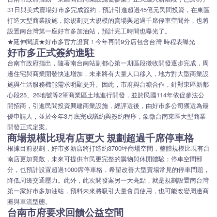
31日與美式賣場好市多完成簽約，預計引進超過45億元民間投資，在東區
打造大型商業設施，除規劃更大規模的賣場與超過千席停車空間外，也將
設置南台灣第一座好市多加油站，預計完工時間也曝光了。
★延伸閱讀★好市多官方證實！今年再開9分店包含台灣 時程表曝光
好市多正式簽約進駐
台南市政府指出，隨著南台南站副都心第一期區段徵收開發逐步完成，周
邊住宅與商業開發快速增加，未來將有大量人口移入，地方對大型商業設
施與生活服務機能需求明顯提升。因此，市府與台糖合作，針對東區新都
心段25、26地號等2筆商業區土地進行開發，並於民國114年依促參法公
開招商，引進民間投資興建商業設施，經評選後，由好市多公司獲選為最
優申請人，並於今年3月底完成議約與簽約程序，象徵台南東區大型商業
開發正式定案。
商場規模比現有店更大 規劃超過千席停車格
根據目前規劃，好市多新店將打造約3700坪商場空間，整體規模比現有台
南店更加寬敞，未來可提供市民更完整的購物與休閒體驗；停車空間部
分，也預計設置超過1000席停車格，希望改善大型賣場常見的停車問題，
降低周邊交通壓力。此外，此次開發案另一大亮點，就是規劃設置南台灣
第一家好市多加油站，預料未來將吸引大量會員使用，也可能改變周邊商
圈與車流型態。
台南市府要求回饋公益空間