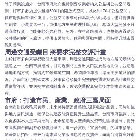
除了商業設施外，台南市府此次也特別要求業者納入公益與公共空間規
劃，好市多必須提供超過500坪的開放式空間，以及約170坪公益空間，
供市府與民眾彈性運用，公益空間未來可作為親子活動場地，也能提供青
年創業、小農展售平台，或供地方里民辦理社區活動，希望大型開發不只
是商業投資，也能兼顧公共利益。另外，在生產路側邊，也規劃設置結合
公共藝術的行人廊道，提供市民散步、休憩與運動空間，同時提升城市景
觀與美學。
周邊交通受矚目 將要求完整交評計畫
由於好市多向來容易吸引大量車潮，周邊交通問題也成為地方居民最關心
議題之一，台南市府指出，目前規劃將主要出入口設於基地北側，並透過
基地退縮方式，預留約70米車道空間，希望降低車流回堵至主要道路的情
況。台南市府也明確要求，好市多必須提出完整的交通維持管理計畫與交
通影響評估，並送交主管機關審查，確認交通配套完善後才能推進後續工
程。
市府：打造市民、產業、政府三贏局面
台南市財政稅務局表示，未來將持續監督整體規劃與設計品質，同時加強
與地方居民溝通，確保公共建設能真正提升生活品質。台南市府強調，此
次促參案不只是單純招商，更希望透過大型商業投資帶動區域發展，提升
東區與南台南副都心整體競爭力，進一步實現「宜居台南」的城市願景。
隨著新店拍板，未來台南東區商業版圖也將再度擴張，而南台灣首座好市