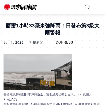
薔蜜1小時33毫米強降雨！日發布第3級大
雨警報
Jun 1, 2026
科技新聞
IDOPRESS
薔蜜颱風持續朝日本沖繩逼近，當地沿海已掀起巨浪。（示意圖／
PhotoAC）
受到薔蜜颱風影響，沖繩稍早發布了第3級大雨警報。沖繩縣國頭村觀測