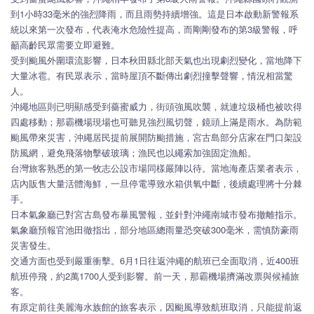
到1小時33毫米的強烈降雨，而且雨勢持續增強。這是日本啟動新警報系
統以來第一次發布，代表淹水危險性提高，而剛剛發布的第3級警報，呼
籲高齡民眾需要立即避難。
受到颱風外圍環流影響，日本秋田縣北部天氣也出現劇烈變化，當地降下
大量冰雹。有民眾表示，當時屋頂不斷傳出劇烈撞擊聲響，情況相當驚
人。
沖繩地區則已明顯感受到薔蜜威力，街頭強風吹襲，就連垃圾桶也被吹得
四處移動；那霸機場現場也可聽見強烈風切聲，鏡頭上滿是雨水。為防範
颱風帶來災害，沖繩居民提前展開防颱措施，宮古島部分店家在門口架設
防風網，避免飛落物擊破玻璃；漁民也以繩索加強固定漁船。
台灣旅客熟悉的第一牧志公設市場同樣嚴陣以待。當地海產店業者表示，
店內販售大量活體海鮮，一旦停電導致水箱供氧中斷，後續處理將十分棘
手。
日本氣象廳已對宮古島發布暴風警報，並針對沖繩南城市發布撤離指示。
氣象廳預報官池田徹指出，部分地區總雨量恐突破300毫米，需慎防豪雨
災害發生。
交通方面也受到嚴重衝擊。6月1日往返沖繩的航班已全面取消，近400班
航班停飛，約2萬1700人受到影響。前一天，那霸機場擠滿改票與候補旅
客。
有原定前往美麗海水族館的旅客表示，因颱風導致航班取消，只能提前返