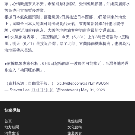
家，心情既無奈又不安，希望能順利回家。受到颱風影響，沖繩美麗海水
族館也已宣布暫停營業。
根據日本氣象廳預測，薔蜜颱風2日將接近日本西部，3日沿關東外海北
上，屆時全日本大範圍可能出現劇烈天氣。東海道新幹線2日也可能停
駛，提醒近期前往東京、大阪等地的旅客密切留意最新交通資訊。
■中央氣象署表示，〔薔蜜颱風〕今天（5／31）上午8時已增強為中度颱
風，明天（6／1）最接近台灣，除了北部、宜蘭降雨機率提高，也將為沿
海地區帶來長浪。
●依據氣象專家分析，6月5日起梅雨新一波鋒面可能接近，台灣各地將逐
步進入「梅雨旺盛期」。
（資料來源：自由電子報。） pic.twitter.com/xJYLmVSUoN
— Steven Lee 🇹🇼🇯🇵🇺🇸 (@bssteven1) May 31, 2026
快速導航
首頁
焦點新聞
地方新聞
文化藝術
消費生活
旅遊美食