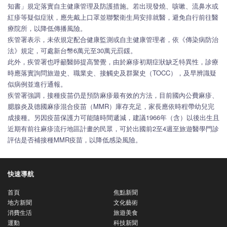
知書」規定落實自主健康管理及防護措施。若出現發燒、咳嗽、流鼻水或
紅疹等疑似症狀，應先戴上口罩並聯繫衛生局安排就醫，避免自行前往醫
療院所，以降低傳播風險。
疾管署表示，未依規定配合健康監測或自主健康管理者，依《傳染病防治
法》規定，可處新台幣6萬元至30萬元罰鍰。
此外，疾管署也呼籲醫師提高警覺，由於麻疹初期症狀缺乏特異性，診療
時應落實詢問旅遊史、職業史、接觸史及群聚史（TOCC），及早辨識疑
似病例並進行通報。
疾管署強調，接種疫苗仍是預防麻疹最有效的方法，目前國內公費麻疹、
腮腺炎及德國麻疹混合疫苗（MMR）庫存充足，家長應依時程帶幼兒完
成接種。另因疫苗保護力可能隨時間遞減，建議1966年（含）以後出生且
近期有前往麻疹流行地區計畫的民眾，可於出國前2至4週至旅遊醫學門診
評估是否補接種MMR疫苗，以降低感染風險。
快速導航
首頁
焦點新聞
地方新聞
文化藝術
消費生活
旅遊美食
運動
科技新聞