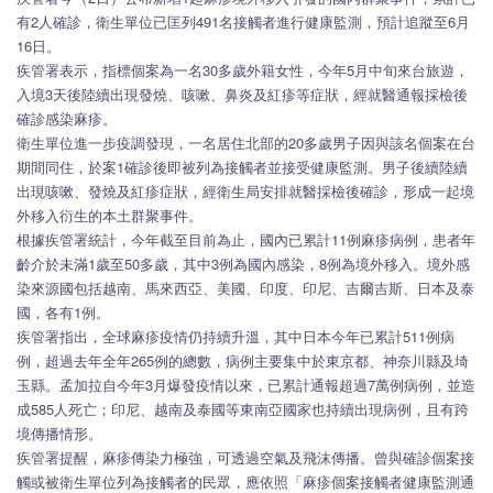
有2人確診，衛生單位已匡列491名接觸者進行健康監測，預計追蹤至6月
16日。
疾管署表示，指標個案為一名30多歲外籍女性，今年5月中旬來台旅遊，
入境3天後陸續出現發燒、咳嗽、鼻炎及紅疹等症狀，經就醫通報採檢後
確診感染麻疹。
衛生單位進一步疫調發現，一名居住北部的20多歲男子因與該名個案在台
期間同住，於案1確診後即被列為接觸者並接受健康監測。男子後續陸續
出現咳嗽、發燒及紅疹症狀，經衛生局安排就醫採檢後確診，形成一起境
外移入衍生的本土群聚事件。
根據疾管署統計，今年截至目前為止，國內已累計11例麻疹病例，患者年
齡介於未滿1歲至50多歲，其中3例為國內感染，8例為境外移入。境外感
染來源國包括越南、馬來西亞、美國、印度、印尼、吉爾吉斯、日本及泰
國，各有1例。
疾管署指出，全球麻疹疫情仍持續升溫，其中日本今年已累計511例病
例，超過去年全年265例的總數，病例主要集中於東京都、神奈川縣及埼
玉縣。孟加拉自今年3月爆發疫情以來，已累計通報超過7萬例病例，並造
成585人死亡；印尼、越南及泰國等東南亞國家也持續出現病例，且有跨
境傳播情形。
疾管署提醒，麻疹傳染力極強，可透過空氣及飛沫傳播。曾與確診個案接
觸或被衛生單位列為接觸者的民眾，應依照「麻疹個案接觸者健康監測通