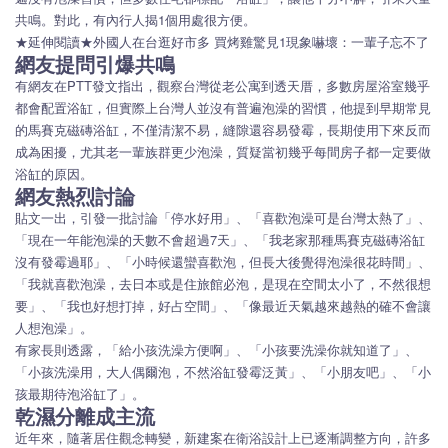
共鳴。對此，有內行人揭1個用處很方便。
★延伸閱讀★外國人在台逛好市多 買烤雞驚見1現象嚇壞：一輩子忘不了
網友提問引爆共鳴
有網友在PTT發文指出，觀察台灣從老公寓到透天厝，多數房屋浴室幾乎
都會配置浴缸，但實際上台灣人並沒有普遍泡澡的習慣，他提到早期常見
的馬賽克磁磚浴缸，不僅清潔不易，縫隙還容易發霉，長期使用下來反而
成為困擾，尤其老一輩族群更少泡澡，質疑當初幾乎每間房子都一定要做
浴缸的原因。
網友熱烈討論
貼文一出，引發一批討論「停水好用」、「喜歡泡澡可是台灣太熱了」、
「現在一年能泡澡的天數不會超過7天」、「我老家那種馬賽克磁磚浴缸
沒有發霉過耶」、「小時候還蠻喜歡泡，但長大後覺得泡澡很花時間」、
「我就喜歡泡澡，去日本或是住旅館必泡，是現在空間太小了，不然很想
要」、「我也好想打掉，好占空間」、「像最近天氣越來越熱的確不會讓
人想泡澡」。
有家長則透露，「給小孩洗澡方便啊」、「小孩要洗澡你就知道了」、
「小孩洗澡用，大人偶爾泡，不然浴缸發霉泛黃」、「小朋友吧」、「小
孩最期待泡浴缸了」。
乾濕分離成主流
近年來，隨著居住觀念轉變，新建案在衛浴設計上已逐漸調整方向，許多